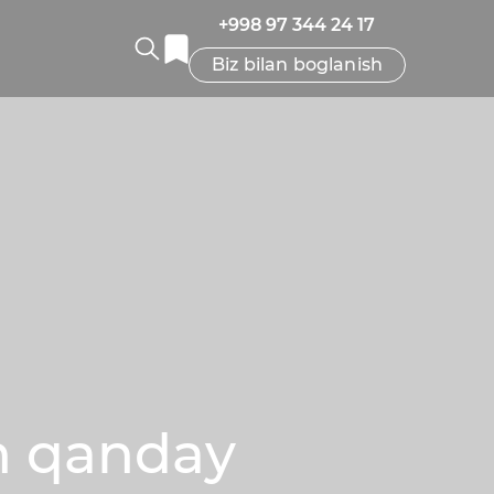
+998 97 344 24 17
Biz bilan boglanish
n qanday