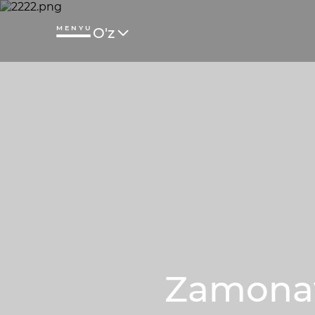
MENYU
O'z
Zamonav