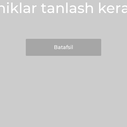
hiklar tanlash ker
Batafsil