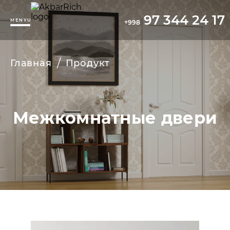
97 344 24 17
MENYU
+998
/
Главная
Продукт
Межкомнатные двери