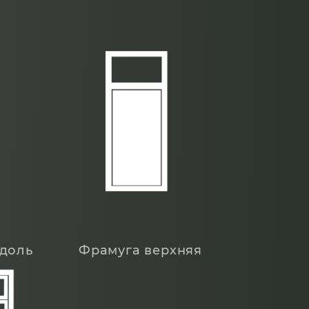
вдоль
Фрамуга верхняя