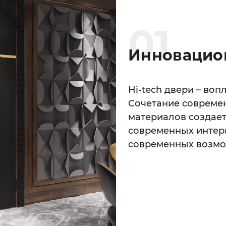
0
1
Инновацио
Hi-tech двери – во
Сочетание совреме
материалов создае
современных интерь
современных возмо