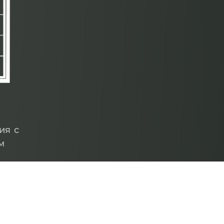
ия с
м