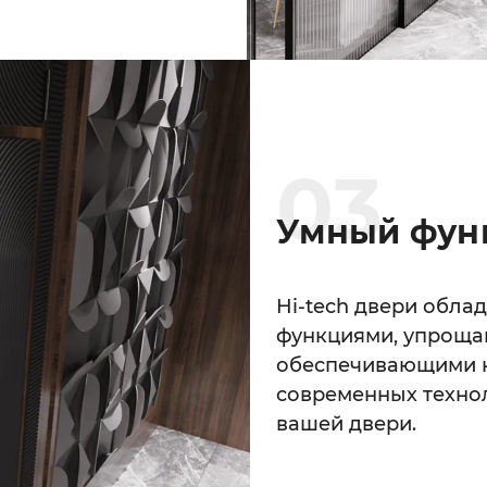
0
3
Умный фун
Hi-tech двери обла
функциями, упроща
обеспечивающими к
современных техно
вашей двери.