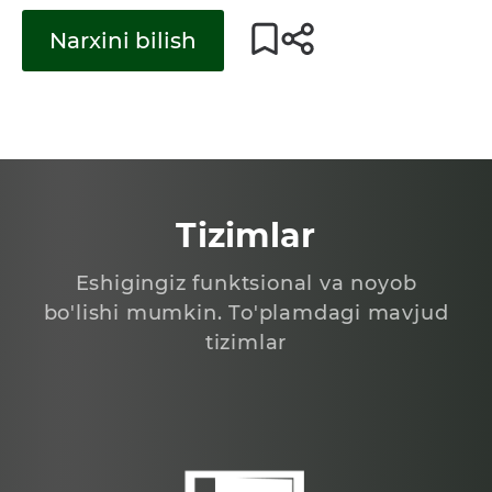
Narxini bilish
Tizimlar
Eshigingiz funktsional va noyob
bo'lishi mumkin. To'plamdagi mavjud
tizimlar