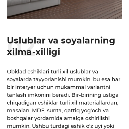
0
2
Uslublar va soyalarning
xilma-xilligi
Obklad eshiklari turli xil uslublar va
soyalarda tayyorlanishi mumkin, bu esa har
bir interyer uchun mukammal variantni
tanlash imkonini beradi. Bir-birining ustiga
chiqadigan eshiklar turli xil materiallardan,
masalan, MDF, sunta, qattiq yog'och va
boshqalar yordamida amalga oshirilishi
mumkin. Ushbu turdagi eshik o'z uyi yoki