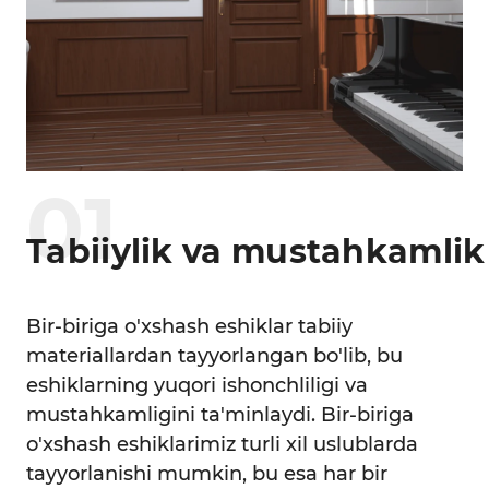
0
1
Tabiiylik va mustahkamlik
Bir-biriga o'xshash eshiklar tabiiy
materiallardan tayyorlangan bo'lib, bu
eshiklarning yuqori ishonchliligi va
mustahkamligini ta'minlaydi. Bir-biriga
o'xshash eshiklarimiz turli xil uslublarda
tayyorlanishi mumkin, bu esa har bir