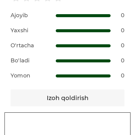
Ajoyib
0
Yaxshi
0
O'rtacha
0
Bo'ladi
0
Yomon
0
Izoh qoldirish