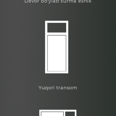
Devor bo'ylab surma eshik
Yuqori transom