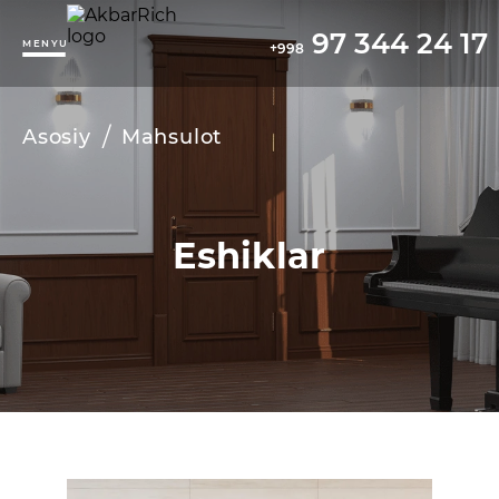
97 344 24 17
MENYU
+998
/
Asosiy
Mahsulot
Eshiklar