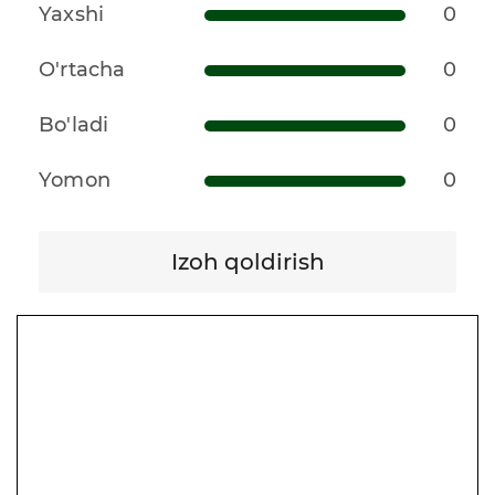
Yaxshi
0
O'rtacha
0
Bo'ladi
0
Yomon
0
Izoh qoldirish