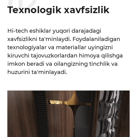
0
2
Texnologik xavfsizlik
Hi-tech eshiklar yuqori darajadagi
xavfsizlikni ta'minlaydi. Foydalaniladigan
texnologiyalar va materiallar uyingizni
kiruvchi tajovuzkorlardan himoya qilishga
imkon beradi va oilangizning tinchlik va
huzurini ta'minlayadi.