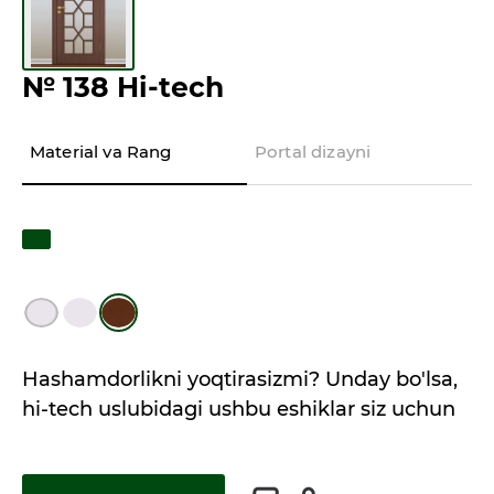
№ 138 Hi-tech
Material va Rang
Portal dizayni
Hashamdorlikni yoqtirasizmi? Unday bo'lsa,
hi-tech uslubidagi ushbu eshiklar siz uchun