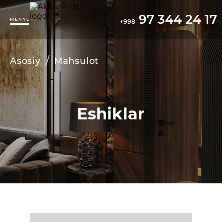
97 344 24 17
MENYU
+998
/
Asosiy
Mahsulot
Eshiklar