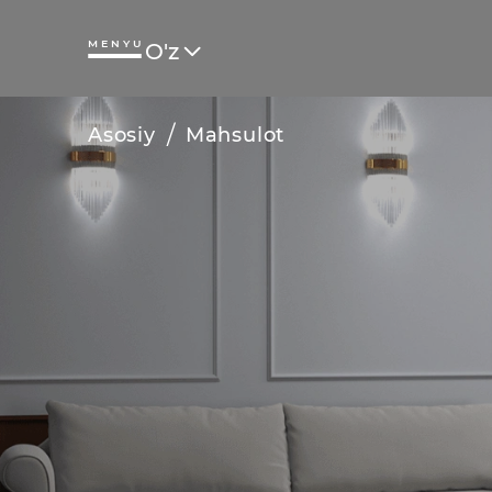
MENYU
O'z
/
Asosiy
Mahsulot