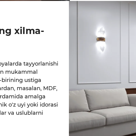
ing xilma-
soyalarda tayyorlanishi
chun mukammal
-birining ustiga
llardan, masalan, MDF,
yordamida amalga
k o'z uyi yoki idorasi
ar va uslublarni