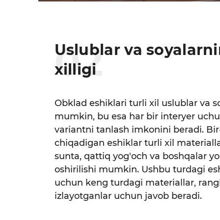
0
2
Uslublar va soyalarn
xilligi
Obklad eshiklari turli xil uslublar va 
mumkin, bu esa har bir interyer u
variantni tanlash imkonini beradi. Bir
chiqadigan eshiklar turli xil materia
sunta, qattiq yog'och va boshqalar 
oshirilishi mumkin. Ushbu turdagi eshi
uchun keng turdagi materiallar, rangl
izlayotganlar uchun javob beradi.