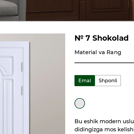
№ 7 Shokolad
Material va Rang
Emal
Shponli
Bu eshik modern uslub
didingizga mos kelish