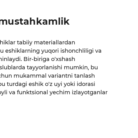
a mustahkamlik
hiklar tabiiy materiallardan
u eshiklarning yuqori ishonchliligi va
nlaydi. Bir-biriga o'xshash
l uslublarda tayyorlanishi mumkin, bu
 uchun mukammal variantni tanlash
u turdagi eshik o'z uyi yoki idorasi
oyli va funktsional yechim izlayotganlar