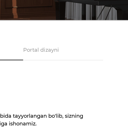
Portal dizayni
ida tayyorlangan bo'lib, sizning
iga ishonamiz.