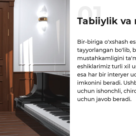
0
1
Tabiiylik v
Bir-biriga o'xshash es
tayyorlangan bo'lib, b
mustahkamligini ta'mi
eshiklarimiz turli xi
esa har bir interyer
imkonini beradi. Ushb
uchun ishonchli, chir
uchun javob beradi.