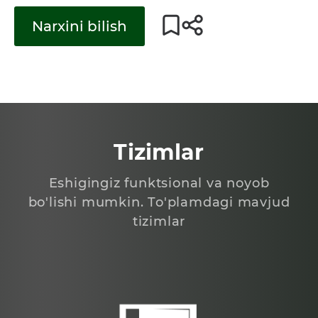
Narxini bilish
Tizimlar
Eshigingiz funktsional va noyob
bo'lishi mumkin. To'plamdagi mavjud
tizimlar