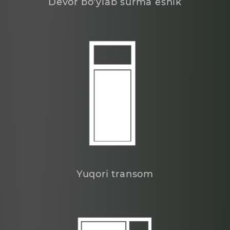
Devor bo'ylab surma eshik
Yuqori transom