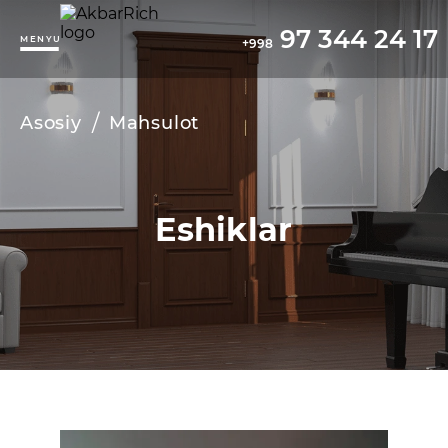
97 344 24 17
MENYU
+998
/
Asosiy
Mahsulot
Eshiklar