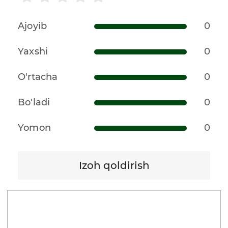
Ajoyib
0
Yaxshi
0
O'rtacha
0
Bo'ladi
0
Yomon
0
Izoh qoldirish