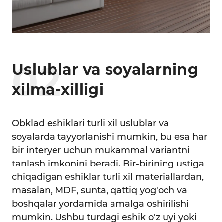
0
2
Uslublar va soyalarning
xilma-xilligi
Obklad eshiklari turli xil uslublar va
soyalarda tayyorlanishi mumkin, bu esa har
bir interyer uchun mukammal variantni
tanlash imkonini beradi. Bir-birining ustiga
chiqadigan eshiklar turli xil materiallardan,
masalan, MDF, sunta, qattiq yog'och va
boshqalar yordamida amalga oshirilishi
mumkin. Ushbu turdagi eshik o'z uyi yoki