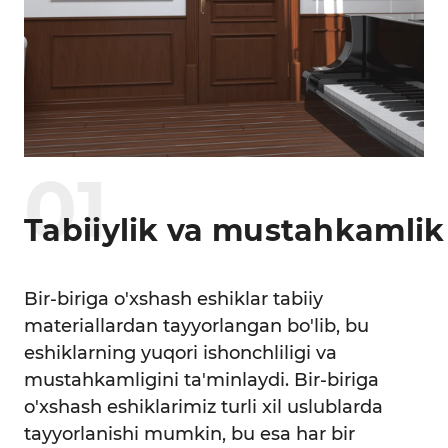
0
1
Tabiiylik va mustahkamlik
Bir-biriga o'xshash eshiklar tabiiy
materiallardan tayyorlangan bo'lib, bu
eshiklarning yuqori ishonchliligi va
mustahkamligini ta'minlaydi. Bir-biriga
o'xshash eshiklarimiz turli xil uslublarda
tayyorlanishi mumkin, bu esa har bir