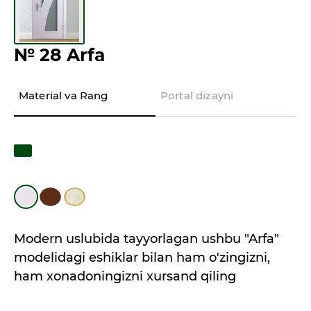
№ 28 Arfa
Material va Rang
Portal dizayni
Modern uslubida tayyorlagan ushbu "Arfa"
modelidagi eshiklar bilan ham o'zingizni,
ham xonadoningizni xursand qiling