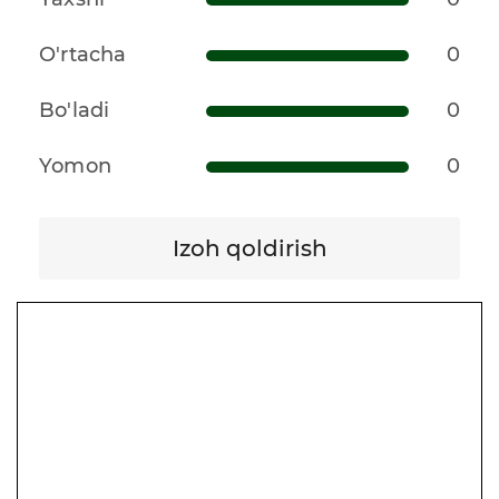
O'rtacha
0
Bo'ladi
0
Yomon
0
Izoh qoldirish