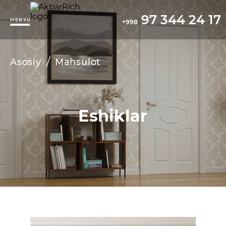
97 344 24 17
MENYU
+998
/
Asosiy
Mahsulot
Eshiklar