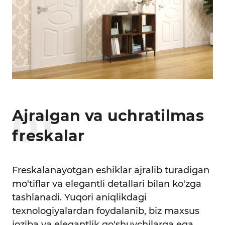
0
1
Ajralgan va uchratilmas
freskalar
Freskalanayotgan eshiklar ajralib turadigan
mo'tiflar va elegantli detallari bilan ko'zga
tashlanadi. Yuqori aniqlikdagi
texnologiyalardan foydalanib, biz maxsus
joziba va elegantlik qo'shuvchilarga ega