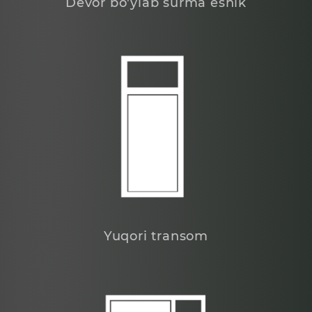
Devor bo'ylab surma eshik
Yuqori transom