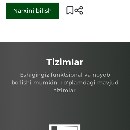
Narxini bilish
Tizimlar
Eshigingiz funktsional va noyob
bo'lishi mumkin. To'plamdagi mavjud
tizimlar