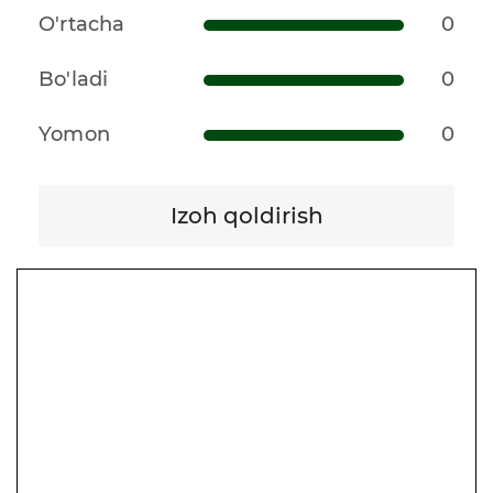
O'rtacha
0
Bo'ladi
0
Yomon
0
Izoh qoldirish