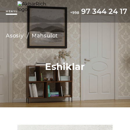
97 344 24 17
MENYU
+998
/
Asosiy
Mahsulot
Eshiklar