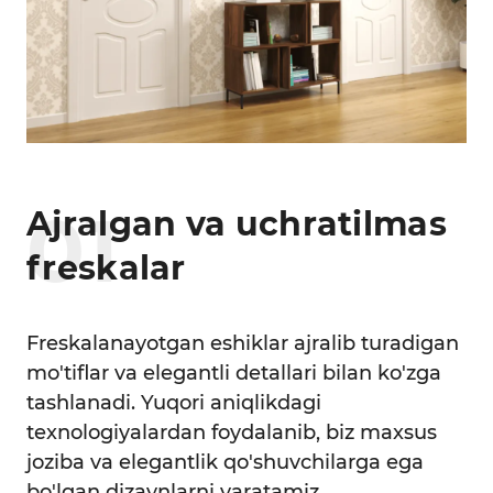
0
1
Ajralgan va uchratilmas
freskalar
Freskalanayotgan eshiklar ajralib turadigan
mo'tiflar va elegantli detallari bilan ko'zga
tashlanadi. Yuqori aniqlikdagi
texnologiyalardan foydalanib, biz maxsus
joziba va elegantlik qo'shuvchilarga ega
bo'lgan dizaynlarni yaratamiz.